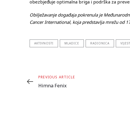
obezbjeđuje optimalna briga i podrška za prevenc
Obilježavanje događaja pokrenula je Međunarodna 
Cancer International, koja predstavlja mrežu od 17
AKTIVNOSTI
MLADICE
RADIONICA
VIJEST
Previous
PREVIOUS ARTICLE
Article
Himna Fenix