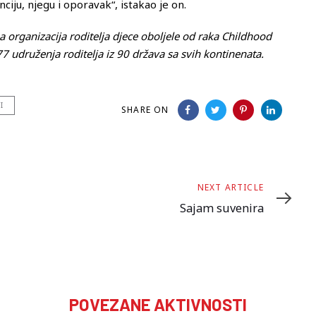
iju, njegu i oporavak“, istakao je on.
organizacija roditelja djece oboljele od raka Childhood
7 udruženja roditelja iz 90 država sa svih kontinenata.
I
SHARE ON
Next
NEXT ARTICLE
Article
Sajam suvenira
POVEZANE AKTIVNOSTI