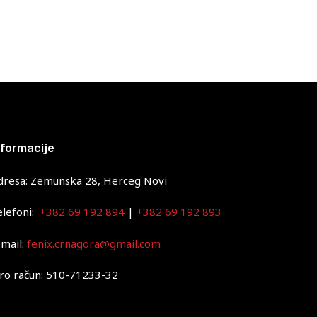
nformacije
dresa: Zemunska 28, Herceg Novi
elefoni:
+382 69 192 894
|
+382 69 192 893
-mail:
fenix.crnagora@gmail.com
iro račun: 510-71233-32