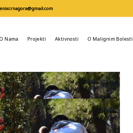
fenixcrnagora@gmail.com
O Nama
Projekti
Aktivnosti
O Malignim Bolest