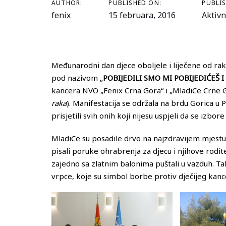
AUTHOR:
PUBLISHED ON:
PUBLIS
fenix
15 februara, 2016
Aktivn
Međunarodni dan djece oboljele i liječene od ra
pod nazivom „
POBIJEDILI SMO MI POBIJEDIĆEŠ I 
kancera NVO „Fenix Crna Gora“ i „MladiCe Crne G
raka
). Manifestacija se održala na brdu Gorica u P
prisjetili svih onih koji nijesu uspjeli da se izb
MladiCe su posadile drvo na najzdravijem mjestu
pisali poruke ohrabrenja za djecu i njihove roditel
zajedno sa zlatnim balonima puštali u vazduh. Ta
vrpce, koje su simbol borbe protiv dječijeg kanc