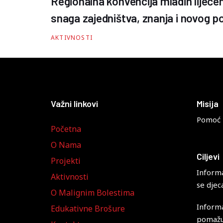
Regionalna konvencija mladih liječe
snaga zajedništva, znanja i novog 
AKTIVNOSTI
Važni linkovi
Misija
Pomoć i
Početna
O Nama
Ciljevi
Projekti
Informa
Aktivnosti
se djec
O Malignim Bolestima
Informa
Edukativne Brošure
pomažu 