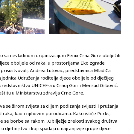
o sa nevladinom organizacijom Fenix Crna Gore obilježili
jece oboljele od raka, u prostorijama Eko zgrade
u prisustvovali, Andrea Lutovac, predstavnica MladiCa
dsjednica Udruženja roditelja djece oboljele od dječijeg
predstavništva UNICEF-a u Crnoj Gori i Mensud Grbović,
štitu u Ministarstvu zdravlja Crne Gore.
 se širom svijeta sa ciljem podizanja svijesti i pružanja
d raka, kao i njihovim porodicama. Kako ističe Perks,
oje se borbe sa rakom. „Obilježje zrelosti svakog društva
 djetinjstvu i koji spadaju u najranjivije grupe djece