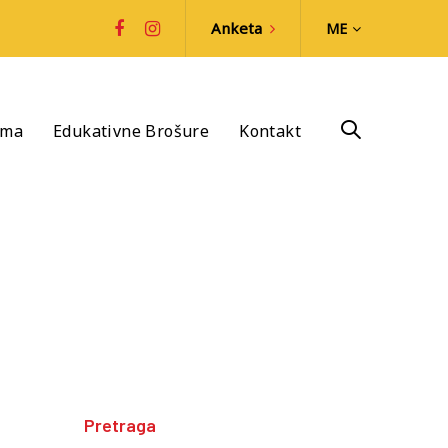
Anketa
ME
ima
Edukativne Brošure
Kontakt
Pretraga