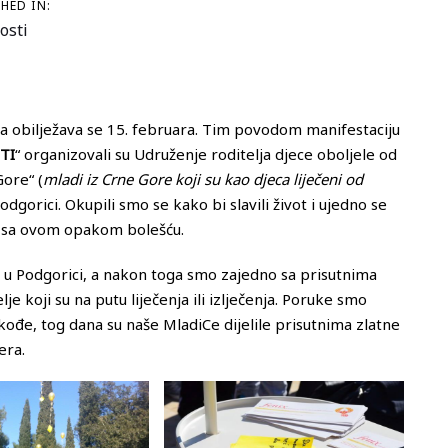
HED IN:
osti
ka obilježava se 15. februara. Tim povodom manifestaciju
TI
“ organizovali su Udruženje roditelja djece oboljele od
ore“ (
mladi iz Crne Gore koji su kao djeca liječeni od
odgorici. Okupili smo se kako bi slavili život i ujedno se
ore sa ovom opakom bolešću.
 u Podgorici, a nakon toga smo zajedno sa prisutnima
je koji su na putu liječenja ili izlječenja. Poruke smo
kođe, tog dana su naše MladiCe dijelile prisutnima zlatne
era.