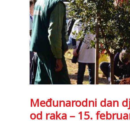
Međunarodni dan djec
od raka – 15. februa