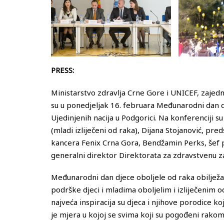
PRESS:
Ministarstvo zdravlja Crne Gore i UNICEF, zajedn
su u ponedjeljak 16. februara Međunarodni dan d
Ujedinjenih nacija u Podgorici. Na konferenciji s
(mladi izliječeni od raka), Dijana Stojanović, pre
kancera Fenix Crna Gora, Bendžamin Perks, šef 
generalni direktor Direktorata za zdravstvenu za
Međunarodni dan djece oboljele od raka obilježava
podrške djeci i mladima oboljelim i izliječenim o
najveća inspiracija su djeca i njihove porodice k
je mjera u kojoj se svima koji su pogođeni rakom u