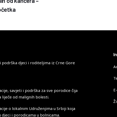
nih od kancera –
početka
I
 podrška djeci i roditeljima iz Crne Gore
A
T
E
cije, savjeti i podrška za sve porodice čija
a liječe od malignih bolesti.
Ž
cije o lokalnim Udruženjima u Srbiji koja
djeci i porodicama u bolnicama.