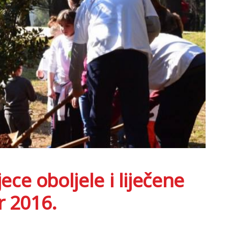
e oboljele i liječene
r 2016.