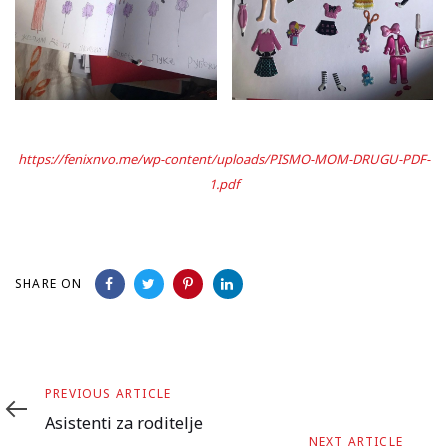
https://fenixnvo.me/wp-content/uploads/PISMO-MOM-DRUGU-PDF-
1.pdf
SHARE ON
Previous
PREVIOUS ARTICLE
Article
Asistenti za roditelje
Next
NEXT ARTICLE