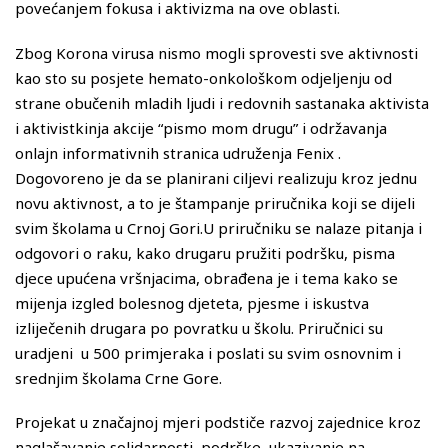
povećanjem fokusa i aktivizma na ove oblasti.
Zbog Korona virusa nismo mogli sprovesti sve aktivnosti
kao sto su posjete hemato-onkološkom odjeljenju od
strane obučenih mladih ljudi i redovnih sastanaka aktivista
i aktivistkinja akcije “pismo mom drugu” i održavanja
onlajn informativnih stranica udruženja Fenix .
Dogovoreno je da se planirani ciljevi realizuju kroz jednu
novu aktivnost, a to je štampanje priručnika koji se dijeli
svim školama u Crnoj Gori.U priručniku se nalaze pitanja i
odgovori o raku, kako drugaru pružiti podršku, pisma
djece upućena vršnjacima, obrađena je i tema kako se
mijenja izgled bolesnog djeteta, pjesme i iskustva
izliječenih drugara po povratku u školu. Priručnici su
uradjeni u 500 primjeraka i poslati su svim osnovnim i
srednjim školama Crne Gore.
Projekat u značajnoj mjeri podstiče razvoj zajednice kroz
naglašavanje solidarnosti, podrške, ukazivanje na